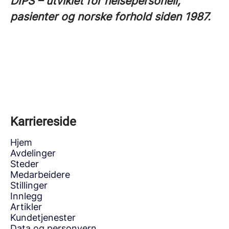
DIPS – utviklet for helsepersonell,
pasienter og norske forhold siden 1987.
Karriereside
Hjem
Avdelinger
Steder
Medarbeidere
Stillinger
Innlegg
Artikler
Kundetjenester
Data og personvern